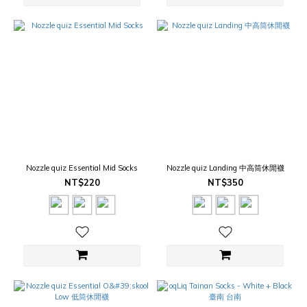
Nozzle quiz Essential Mid Socks
Nozzle quiz Landing 中高筒休閒襪
NT$220
NT$350