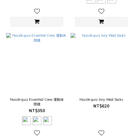
Nozzle quiz Essential Crew 運動休
Nozzle quiz Airy Wool Socks
閒襪
NT$620
NT$350