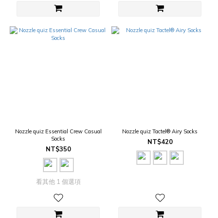
Nozzle quiz Essential Crew Casual
Nozzle quiz Tactel® Airy Socks
Socks
NT$420
NT$350
看其他 1 個選項