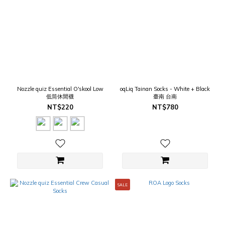
Nozzle quiz Essential O'skool Low
oqLiq Tainan Socks - White + Black
低筒休閒襪
臺南 台南
NT$220
NT$780
SALE