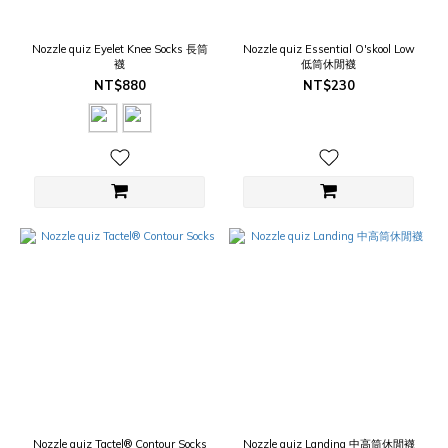
Nozzle quiz Eyelet Knee Socks 長筒
Nozzle quiz Essential O'skool Low
襪
低筒休閒襪
NT$880
NT$230
Nozzle quiz Tactel® Contour Socks
Nozzle quiz Landing 中高筒休閒襪