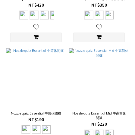
NT$420
NT$350
Nozzle quiz Essential 中筒休閒襪
Nozzle quiz Essential Mid 中高筒休
閒襪
NT$190
NT$220