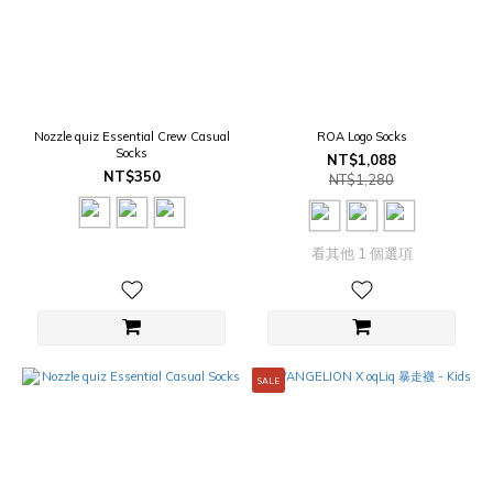
Nozzle quiz Essential Crew Casual
ROA Logo Socks
Socks
NT$1,088
NT$350
NT$1,280
看其他 1 個選項
SALE