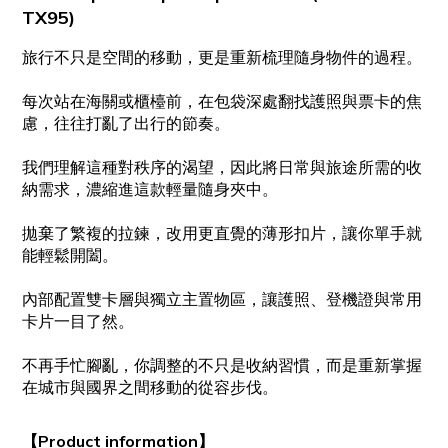
TX95)
旅行不只是空間的移動，更是重新梳理隨身物件的過程。
每次站在海關或櫃檯前，在包袋深處翻找護照與票卡的焦
慮，往往打亂了出行的節奏。
我們理解這種對秩序的渴望，因此將日常與旅途所需的收
納需求，濃縮進這款輕量隨身夾中。
拋棄了繁複的拉鍊，改用更直覺的薄形扣片，讓你單手就
能輕鬆開闔。
內部配置雙卡層與獨立主置物區，讓護照、登機證與常用
卡片一目了然。
不再手忙腳亂，你調整的不只是收納習慣，而是重新掌握
在城市與國界之間移動的從容步伐。
【
Product information
】