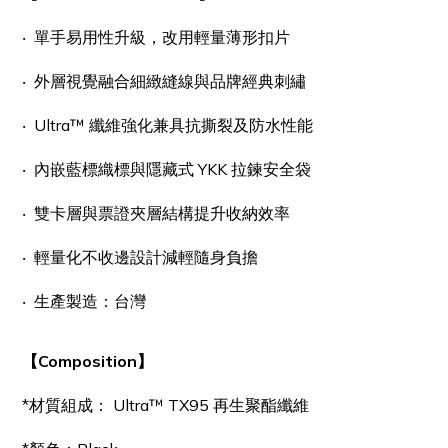
‧ 單手易用性升級，改用輕量薄形扣片
‧
外層視覺融合細緻縫線與品牌經典刺繡
‧
Ultra™ 纖維強化兼具抗撕裂及防水性能
‧
內嵌藍標織標與隱藏式 YKK 拉鍊安全袋
‧
雙卡層與票證夾層結構提升收納效率
‧
輕量化不收邊設計減輕隨身負擔
‧ 生產製造：台灣
【Composition】
*材質組成： Ultra™ TX95 再生聚酯纖維