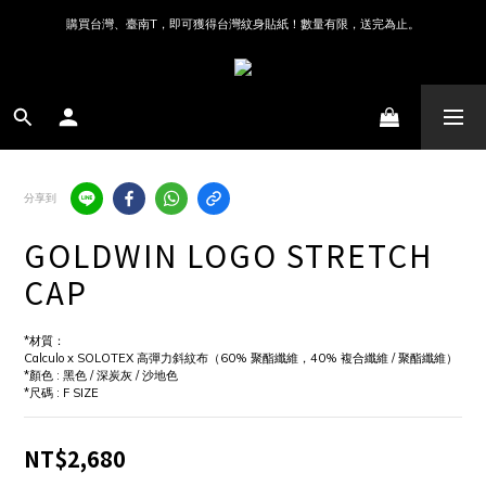
購買台灣、臺南T，即可獲得台灣紋身貼紙！數量有限，送完為止。
分享到
GOLDWIN LOGO STRETCH
CAP
*材質：
Calculo x SOLOTEX 高彈力斜紋布（60% 聚酯纖維，40% 複合纖維 / 聚酯纖維）
*顏色 : 黑色 / 深炭灰 / 沙地色 
*尺碼 : F SIZE
NT$2,680