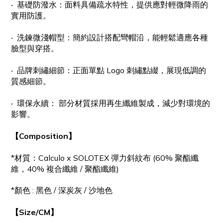
‧
基礎防潑水：
面料具備疏水特性，提供應對輕微降雨的
實用防護。
‧
洗鍊微淺帽型：
簡約設計搭配彎帽沿，能輕鬆適應各種
臉型與穿搭。
‧
品牌刺繡細節：
正面單點 Logo 刺繡點綴，展現低調的
質感細節。
‧ 環保永續：
部分材質採用再生纖維製成，減少對環境的
影響。
【Composition】
*材質：
Calculo x SOLOTEX 彈力斜紋布 (60% 聚酯纖
維，40% 複合纖維 / 聚酯纖維)
*顏色 : 黑色 / 深炭灰 / 沙地色
【Size/CM】