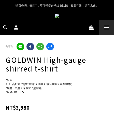
購買台灣、臺南T，即可獲得台灣紋身貼紙！數量有限，送完為止。
分享到
GOLDWIN High-gauge
shirred t-shirt
*材質：
46G 高針距平紋針織布（100% 複合纖維 / 聚酯纖維）
*顏色:  黑色 / 深炭灰 / 墨棕色
*尺碼: 01 - 05
NT$3,980