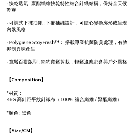
‧ 快乾透氣 : 聚酯纖維快乾特性結合針織結構，保持全天候
乾爽
‧ 可調式下擺抽繩 : 下擺抽繩設計，可隨心變換廓形或呈現
內紮風格
‧ Polygiene StayFresh™： 搭載專業抗菌防臭處理，有效
抑制異味產生
‧ 寬鬆百搭版型 : 簡約寬鬆剪裁，輕鬆適應都會與戶外風格
【Composition】
*材質：
46G 高針距平紋針織布（100% 複合纖維 / 聚酯纖維）
*顏色 : 黑色
【Size/CM】