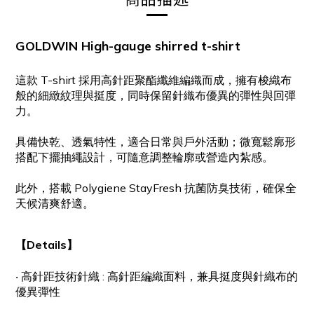
GOLDWIN High-gauge shirred t-shirt
這款 T-shirt 採用高針距聚酯纖維編織而成，擁有梭織布
般的細緻紋理與挺度，同時保留針織布優異的彈性與回彈
力。
具備快乾、透氣特性，適合日常與戶外活動；微寬鬆廓形
搭配下擺抽繩設計，可隨意調整輪廓或營造內紮感。
此外，搭載 Polygiene StayFresh 抗菌防臭技術，確保全
天候清爽舒適。
【Details】
‧ 高針距技術針織 : 高針距編織面料，兼具挺度與針織布的
優異彈性