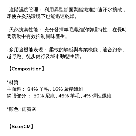
‧
進階濕度管理： 利用異型斷面聚酯纖維加速汗水擴散，
即使在炎熱環境下也能迅速乾燥。
‧
天然抗臭性能： 充分發揮羊毛纖維的物理特性，在長時
間活動中有效抑制異味產生。
‧
多用途機能表現： 柔軟的觸感與專業機能，適合跑步、
越野跑、徒步健行及城市動態生活。
【Composition】
*材質：
主面料：
84% 羊毛 ,
16% 聚酯纖維
網眼部分 ：
50% 尼龍 ,
46% 羊毛 ,
4% 彈性纖維
*顏色 : 雨霽灰
【Size/CM】