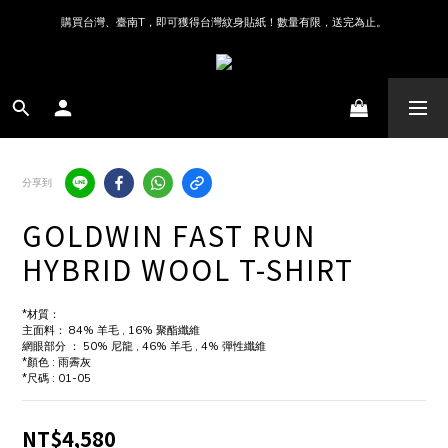
購買台灣、臺南T，即可獲得台灣紋身貼紙！數量有限，送完為止。
分享到
GOLDWIN FAST RUN
HYBRID WOOL T-SHIRT
*材質：
主面料： 84% 羊毛 , 16% 聚酯纖維
網眼部分 ： 50% 尼龍 , 46% 羊毛 , 4% 彈性纖維 
*顏色 : 雨霽灰
*尺碼 : 01-05
NT$4,580