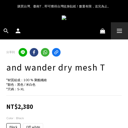
購買台灣、臺南T，即可獲得台灣紋身貼紙！數量有限，送完為止。
分享到
and wander dry mesh T
*材質組成：100 % 聚酯纖維 
*顏色：黑色 / 米白色
*尺碼：S-XL
NT$2,380
Color
: Black
Black
Off white